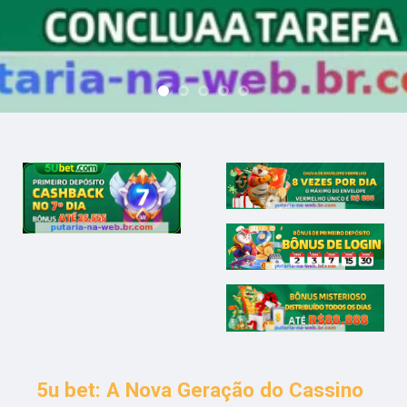
5u bet: A Nova Geração do Cassino