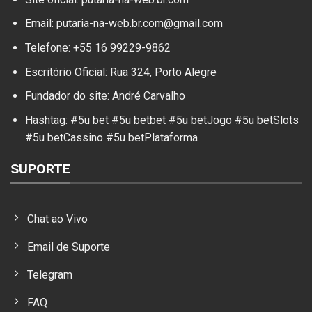
Email:
putaria-na-web.br.com@gmail.com
Telefone: +55 16 99229-9862
Escritório Oficial: Rua 324, Porto Alegre
Fundador do site: André Carvalho
Hashtag: #5u bet #5u betbet #5u betJogo #5u betSlots
#5u betCassino #5u betPlataforma
SUPORTE
Chat ao Vivo
Email de Suporte
Telegram
FAQ