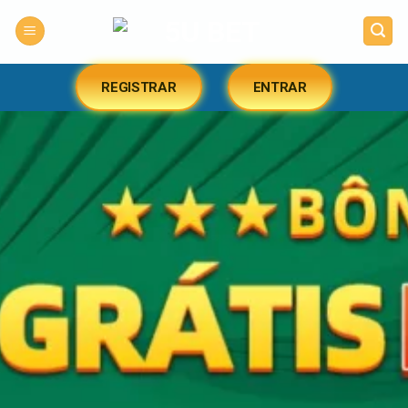
Skip
to
content
REGISTRAR
ENTRAR