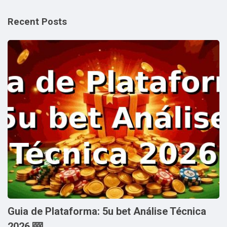
Recent Posts
Guia
de
Plataforma:
5u
bet
Análise
Técnica
2026
🎰
Guia de Plataforma: 5u bet Análise Técnica
2026 🎰